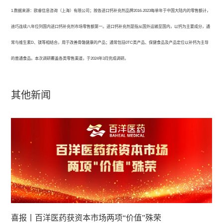
1.数据来源：欧睿信息咨询（上海）有限公司；按各进口钙补充剂品牌2016-2023每单年于中国大陆内的零售额计，
迪巧连续八年位列国内进口钙补充剂市场零售额第一。进口钙补充剂是指从国外运输至国内，以钙为主要成分，通
常与维生素D、镁等相结合，用于改善骨骼健康的产品；通常包括0TC类产品、保健食品及产品定位以补钙为主导
的普通食品。本次调研覆盖各类零售渠道，于2024年3月完成调研。
其他新闻
喜报丨百洋医药获资本市场两项“价值”殊荣