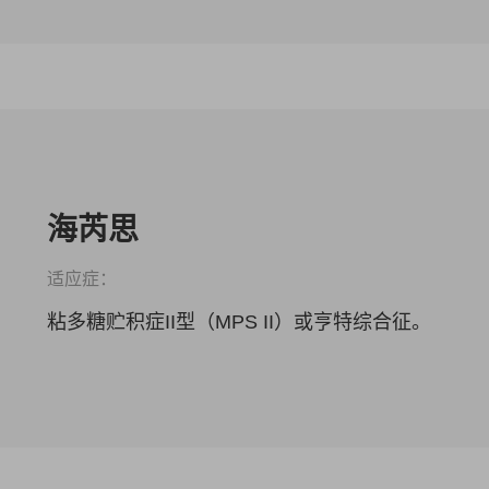
海芮思
适应症：
粘多糖贮积症II型（MPS II）或亨特综合征。