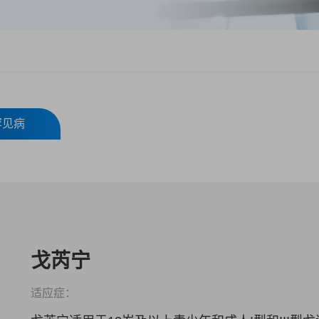
罕见病
戈芮宁
适应症：